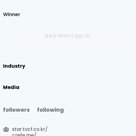
Winner
등록된 데이터가 없습니다.
Industry
Media
followers
following
star.tvcf.co.kr/
crefe.me/