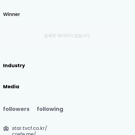
Winner
등록된 데이터가 없습니다.
Industry
Media
followers
following
star.tvcf.co.kr/
crefe.me/