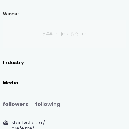
Winner
등록된 데이터가 없습니다.
Industry
Media
followers
following
star.tvcf.co.kr/
crefe.me/